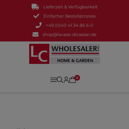
Lieferzeit & Verfügbarkeit
Einfacher Bestellprozess
+49 (0)40 41 34 86 6-0
shop@lacasa-dicaesar.de
0