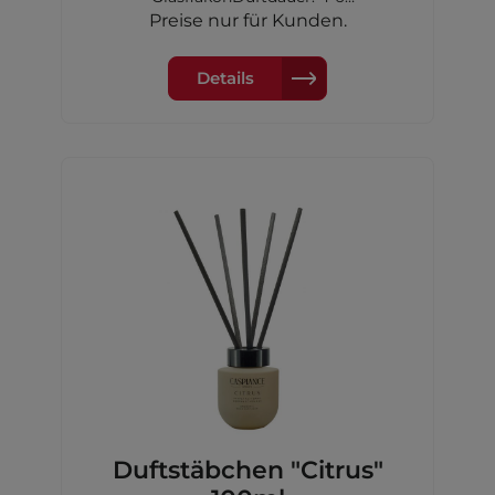
WochenKopfnote: OzeanHerznote:
Preise nur für Kunden.
Amber, RoseBasisnote: Moschus
Details
Duftstäbchen "Citrus"