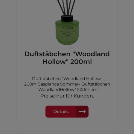
Duftstäbchen "Woodland
Hollow" 200ml
Duftstäbchen "Woodland Hollow"
200mlCaspiance Sommer- Duftstäbchen
"WoodlandHollow" 200ml im
GlasflakonDuftdauer: 7-8
Preise nur für Kunden.
WochenKopfnote:Bergamotte,Lavendel
und KieferHerznote: Amber, Safran, holzig
undEichenmoosBasisnote: Patchouli,
Details
Zedernholz, Moschus undSandelholz