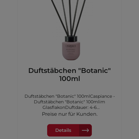
Duftstäbchen "Botanic"
100ml
Duftstäbchen "Botanic" 100mlCaspiance -
Duftstäbchen "Botanic" 100mlim
GlasflakonDuftdauer: 4-6
WochenKopfnote: OrangeHerznote:
Preise nur für Kunden.
Lavendel, KamilleBasisnote: Holz
Details