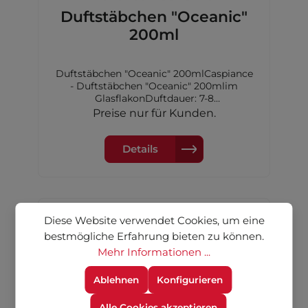
Duftstäbchen "Oceanic"
200ml
Duftstäbchen "Oceanic" 200mlCaspiance
- Duftstäbchen "Oceanic" 200mlim
GlasflakonDuftdauer: 7-8
WochenKopfnote: OzeanHerznote:
Preise nur für Kunden.
Amber, RoseBasisnote: Moschus
Details
Diese Website verwendet Cookies, um eine
bestmögliche Erfahrung bieten zu können.
Mehr Informationen ...
Ablehnen
Konfigurieren
Alle Cookies akzeptieren