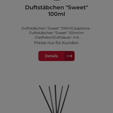
Duftstäbchen "Sweet"
100ml
Duftstäbchen "Sweet" 100mlCaspiance -
Duftstäbchen "Sweet" 100mlim
GlasflakonDuftdauer: 4-6
WochenKopfnote: Geißblatt,
Preise nur für Kunden.
ZitroneHerznote: Grüne Noten,
JasminBasisnote: Petitgrain, Narzisse
Details