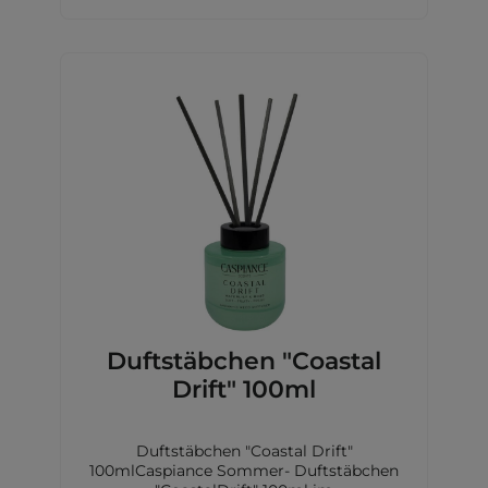
WasserlilieBasisnote: Pfirsich, Moos,
Moschus, Ambra undZeder
Duftstäbchen "Coastal
Drift" 100ml
Duftstäbchen "Coastal Drift"
100mlCaspiance Sommer- Duftstäbchen