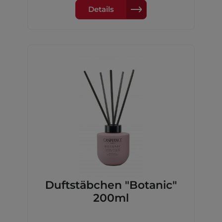
Geranie,MeeresnotenBasisnote: Amber,
Details
Moschus, Tonkabohne, Hölzer
Duftstäbchen "Botanic"
200ml