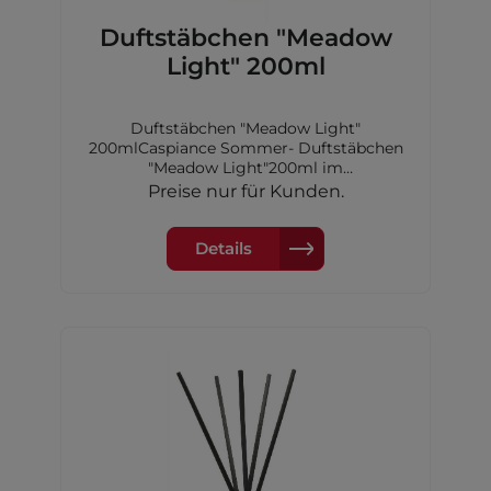
Duftstäbchen "Meadow
Light" 200ml
Duftstäbchen "Meadow Light"
200mlCaspiance Sommer- Duftstäbchen
"Meadow Light"200ml im
GlasfalkonDuftdauer: 7-8
Preise nur für Kunden.
WochenKopfnote: Beere, Bergamotte
und MagnolieHerznote: Jasmin, Tuberose,
Gewürznelke,Osmanthus, Zimtblatt, Rose
Details
und PfirsichBasisnote: Vanille, Vetiver,
Sandelholz,Moschus und Zedernholz