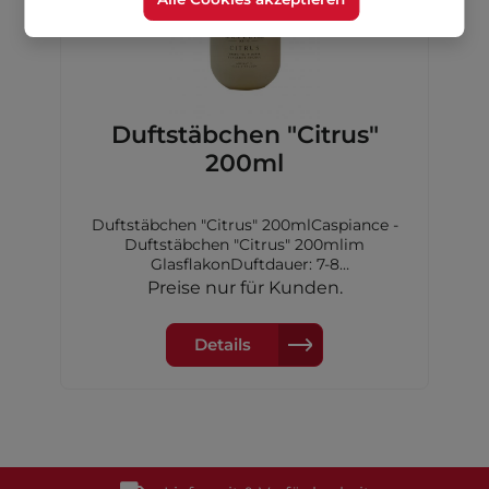
Duftstäbchen "Citrus"
200ml
Duftstäbchen "Citrus" 200mlCaspiance -
Duftstäbchen "Citrus" 200mlim
GlasflakonDuftdauer: 7-8
WochenKopfnote: Zitrone, Zitrus, Limette,
Preise nur für Kunden.
AldehydeHerznote: Flieder,
RosenholzBasisnote: Cremiger Moschus
Details