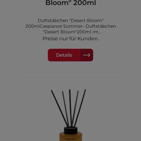
Bloom" 200ml
Duftstäbchen "Desert Bloom"
200mlCaspiance Sommer- Duftstäbchen
"Desert Bloom"200ml im
GlasfalkonDuftdauer: 7-8
Preise nur für Kunden.
WochenKopfnote: Orange,Zitrone und
MeerHerznote: Rose, Orangenblüte,
Jasmin undTonkabohneBasisnote: Zeder,
Details
Ambra und Moschus