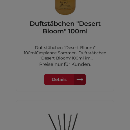
Duftstäbchen "Desert
Bloom" 100ml
Duftstäbchen "Desert Bloom"
100mlCaspiance Sommer- Duftstäbchen
"Desert Bloom"100ml im
GlasfalkonDuftdauer: 4-6
Preise nur für Kunden.
WochenKopfnote: Orange, Zitrone und
MeerHerznote: Rose, Orangenblüte,
Jasmin undTonkabohneBasisnote: Zeder,
Details
Ambra und Moschus