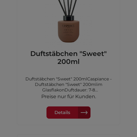
Duftstäbchen "Sweet"
200ml
Duftstäbchen "Sweet" 200mlCaspiance -
Duftstäbchen "Sweet" 200mlim
GlasflakonDuftdauer: 7-8
WochenKopfnote: Geißblatt,
Preise nur für Kunden.
ZitroneHerznote: Grüne Noten,
JasminBasisnote: Petitgrain, Narzisse
Details