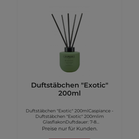
Duftstäbchen "Exotic"
200ml
Duftstäbchen "Exotic" 200mlCaspiance -
Duftstäbchen "Exotic" 200mlim
GlasflakonDuftdauer: 7-8
WochenKopfnote: Grapefruit,
Preise nur für Kunden.
Passionsfrucht,Pfirsich, Ananas,
GuaveHerznote: Maiglöckchen, Magnolie,