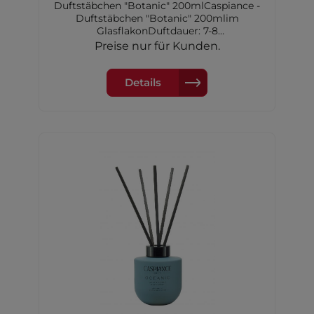
Duftstäbchen "Botanic" 200mlCaspiance -
Duftstäbchen "Botanic" 200mlim
GlasflakonDuftdauer: 7-8
WochenKopfnote: OrangeHerznote:
Preise nur für Kunden.
Lavendel, KamilleBasisnote: Holz
Details