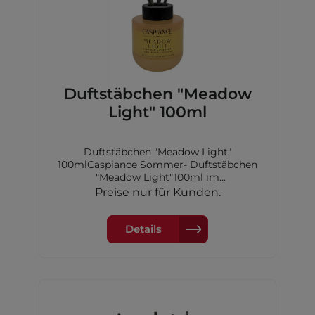
Duftstäbchen "Meadow
Light" 100ml
Duftstäbchen "Meadow Light"
100mlCaspiance Sommer- Duftstäbchen
"Meadow Light"100ml im
GlasfalkonDuftdauer: 4-6
Preise nur für Kunden.
WochenKopfnote: Beere, Bergamotte
und MagnolieHerznote: Jasmin, Tuberose,
Gewürznelke,Osmanthus, Zimtblatt, Rose
Details
und PfirsichBasisnote: Vanille, Vetiver,
Sandelholz,Moschus und Zedernholz