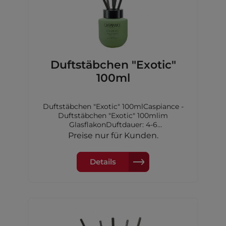
Duftstäbchen "Exotic"
100ml
Duftstäbchen "Exotic" 100mlCaspiance -
Duftstäbchen "Exotic" 100mlim
GlasflakonDuftdauer: 4-6
WochenKopfnote: Grapefruit,
Preise nur für Kunden.
Passionsfrucht,Pfirsich, Ananas,
GuaveHerznote: Maiglöckchen, Magnolie,
Geranie,MeeresnotenBasisnote: Amber,
Details
Moschus, Tonkabohne, Hölzer