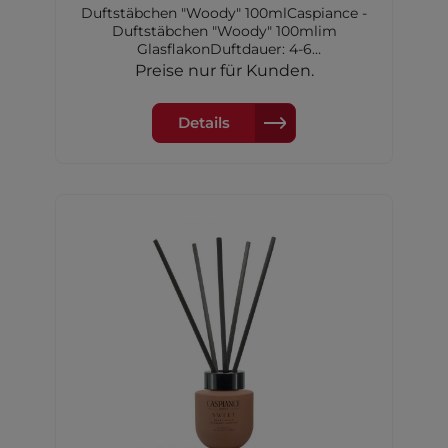
Duftstäbchen "Woody" 100mlCaspiance -
Duftstäbchen "Woody" 100mlim
GlasflakonDuftdauer: 4-6
WochenKopfnote: Bergamotte, Orange,
Preise nur für Kunden.
Cassis, Feige,Grüne NotenHerznote:
Maiglöckchen, Jasmin, Erdbeere,Tanne,
LavendelBasisnote: Moschus, Vanille,
Details
Nelke, Kardamom,Zimt