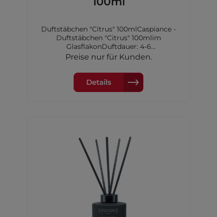
100ml
Duftstäbchen "Citrus" 100mlCaspiance -
Duftstäbchen "Citrus" 100mlim
GlasflakonDuftdauer: 4-6
WochenKopfnote: Zitrone, Zitrus, Limette,
Preise nur für Kunden.
AldehydeHerznote: Flieder,
RosenholzBasisnote: Cremiger Moschus
Details