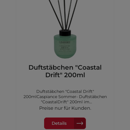
Duftstäbchen "Coastal
Drift" 200ml
Duftstäbchen "Coastal Drift"
200mlCaspiance Sommer- Duftstäbchen
"CoastalDrift" 200ml im
GlasfalkonDuftdauer: 7-8
Preise nur für Kunden.
WochenKopfnote: Bergamotte, Zitrone,
schwarzeJohannisbeere und
BirneHerznote: Ananas, Jasmin,
Details
Maiglöckchen,Apfel, Magnolie und