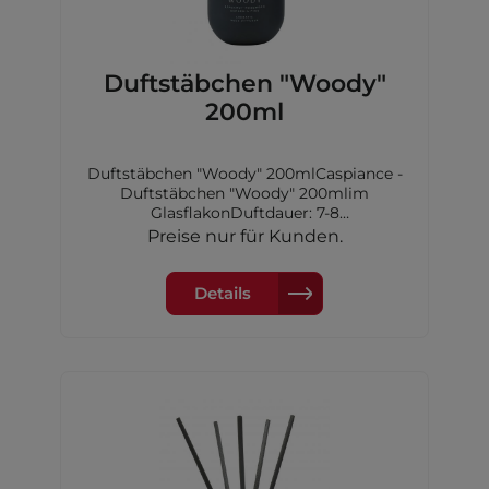
Duftstäbchen "Woody"
200ml
Duftstäbchen "Woody" 200mlCaspiance -
Duftstäbchen "Woody" 200mlim
GlasflakonDuftdauer: 7-8
WochenKopfnote: Bergamotte, Orange,
Preise nur für Kunden.
Cassis, Feige,Grüne NotenHerznote:
Maiglöckchen, Jasmin, Erdbeere,Tanne,
LavendelBasisnote: Moschus, Vanille,
Details
Nelke, Kardamom,Zimt