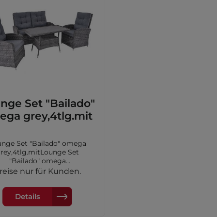
Vini
Vomo
Veti
nge Set "Bailado"
ga grey,4tlg.mit
unge Set "Bailado" omega
rey,4tlg.mitLounge Set
"Bailado" omega
4tlg.mitRelaxfunktion 1x2er
reise nur für Kunden.
ofa, 2x Sessel und Tisch
Details