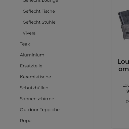
Geflecht Lounge
Geflecht Tische
Geflecht Stühle
Vivera
Teak
Aluminium
Lou
Ersatzteile
ome
Keramiktische
Lo
Schutzhüllen
g
Sonnenschirme
grey,
P
S
Outdoor Teppiche
Rope