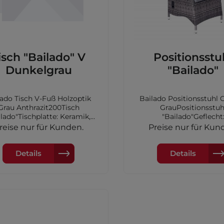
Lounge
Geflecht
Tische
Geflecht
Stühle
isch "Bailado" V
Positionsstu
Vivera
Dunkelgrau
"Bailado"
Keramiktische
Schutzhüllen
Sonnenschirme
Ou
lado Tisch V-Fuß Holzoptik
Bailado Positionsstuhl
Te
Grau Anthrazit200Tisch
GrauPositionsstuh
ilado"Tischplatte: Keramik,
"Bailado"Geflecht
Farbe:
doppelthalbrund,Farbe
reise nur für Kunden.
Preise nur für Kun
Rope
Kunststoff
Neuheite
optikdunkelgrauGestell: V-
grauGestell: Aluminium
Vina
uß Aluminium, Farbe:
Sitzauflage Hochlehne
hrazitMaße: 200x100x74cm
57x61x112cm
Details
Details
Kunststoff
Tische
Vona
Vesta
Kunststoff
Stühle