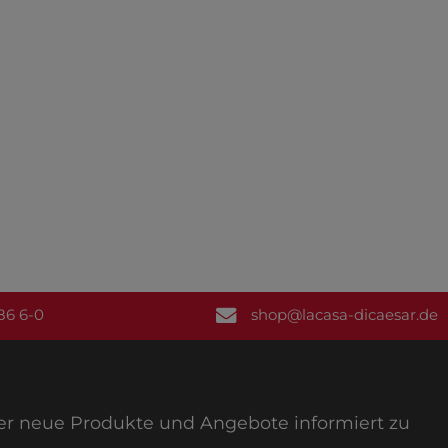
86 6-0
shop@lacasa-dicaesar.de
ber neue Produkte und Angebote informiert zu