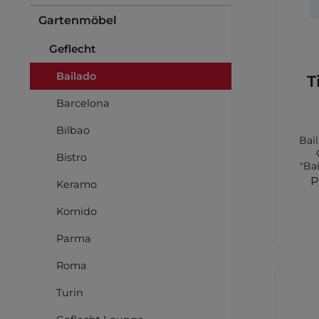
Gartenmöbel
Geflecht
Bailado
T
Barcelona
Bilbao
Bai
Bistro
"Ba
P
Keramo
Holz
F
Komido
ant
Parma
Roma
Turin