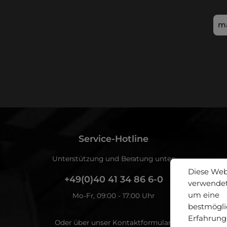
Ich habe die
Datenschutz
Service-Hotline
Unterstützung und Beratung unter:
Diese Web
+49(0)40 41 34 86 6-0
verwendet
um eine
Mo-Fr, 09:00 - 17:00 Uhr
bestmögli
Erfahrung
Oder über unser
Kontaktformular
.