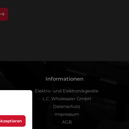
 bin mit ihnen einverstanden.
Informationen
Elektro- und Elektronikgeräte
L.C. Wholesaler GmbH
Datenschutz
Impressum
akzeptieren
AGB