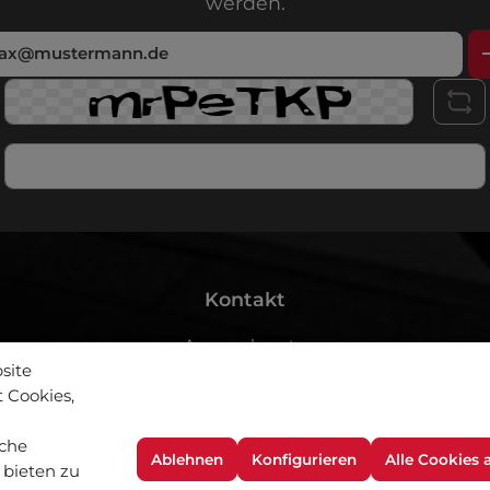
werden.
bestimmungen
zur Kenntnis genommen und die
AGB
gelesen und
Kontakt
Ansprechpartner
site
Versand und Zahlungsarten
 Cookies,
Kontakt
che
Ablehnen
Konfigurieren
Alle Cookies 
 bieten zu