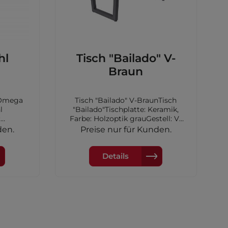
hl
Tisch "Bailado" V-
Braun
tdoor
 Omega
Tisch "Bailado" V-BraunTisch
ppiche
l
"Bailado"Tischplatte: Keramik,
:
Farbe: Holzoptik grauGestell: V-
: omega
Fuß Aluminium, Farbe:
den.
Preise nur für Kunden.
inkl.
anthrazitMaße: 200x100x74cm
rMaße:
Details