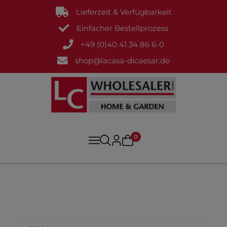
Lieferzeit & Verfügbarkeit
Einfacher Bestellprozess
+49 (0)40 41 34 86 6-0
shop@lacasa-dicaesar.de
0