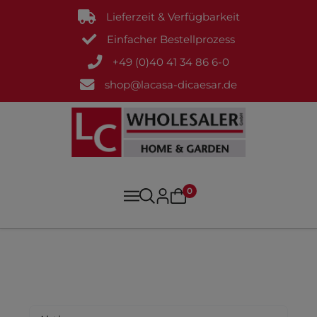
Lieferzeit & Verfügbarkeit
Einfacher Bestellprozess
+49 (0)40 41 34 86 6-0
shop@lacasa-dicaesar.de
0