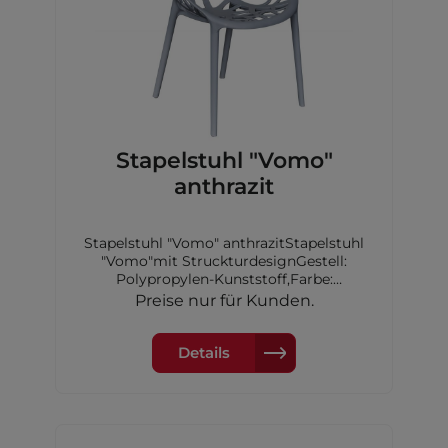
Stapelstuhl "Vomo"
anthrazit
Stapelstuhl "Vomo" anthrazitStapelstuhl
"Vomo"mit StruckturdesignGestell:
Polypropylen-Kunststoff,Farbe:
anthrazitMaße: 60,5x58x79cm
Preise nur für Kunden.
Details