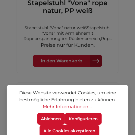
Stapelstuhl "Vona" rope
natur, PP weiß
Stapelstuhl "Vona" natur weißStapelstuhl
"Vona" mit Armlehnemit
Ropebespannung im Rückenbereich,Rope
Farbe: naturSitzkissen: Polyester, farbe:
Preise nur für Kunden.
taupeGestell: Polypropylen-
Kunststoff,Farbe: weißMaße:
52,5x60x82cm
In den Warenkorb
Diese Website verwendet Cookies, um eine
bestmögliche Erfahrung bieten zu können.
Mehr Informationen ...
Ablehnen
Konfigurieren
Alle Cookies akzeptieren