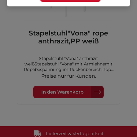
Stapelstuhl"Vona" rope
anthrazit,PP weiß
Stapelstuhl "Vona" anthrazit
weißStapelstuhl "Vona" mit Armlehnemit
Ropebespannung im Rückenbereich,Rope
Farbe: anthrazitSitzkissen: Polyester,
Preise nur für Kunden.
farbe: grauGestell: Polypropylen-
Kunststoff,Farbe: weißMaße:
52,5x60x82cm
In den Warenkorb
Lieferzeit & Verfügbarkeit