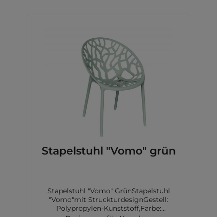
Stapelstuhl "Vomo" grün
Stapelstuhl "Vomo" GrünStapelstuhl
"Vomo"mit StruckturdesignGestell:
Polypropylen-Kunststoff,Farbe:
grünMaße: 60,5x58x79cm