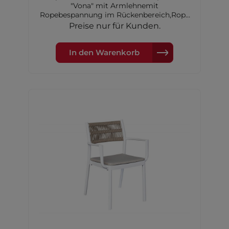
"Vona" mit Armlehnemit
Ropebespannung im Rückenbereich,Rope
Farbe: blauSitzkissen: Polyester, farbe:
Preise nur für Kunden.
grauGestell: Polypropylen-
Kunststoff,Farbe: weißMaße:
52,5x60x82cm
In den Warenkorb