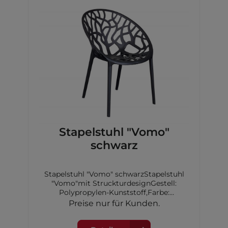
Stapelstuhl "Vomo"
schwarz
Stapelstuhl "Vomo" schwarzStapelstuhl
"Vomo"mit StruckturdesignGestell:
Polypropylen-Kunststoff,Farbe:
schwarzMaße: 60,5x58x79cm
Preise nur für Kunden.