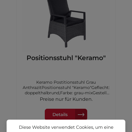
Positionsstuhl "Keramo"
Keramo Postitionsstuhl Grau
AnthrazitPositionsstuhl "Keramo"Geflecht:
doppelthalbrund,Farbe: grau-mixGestell:
Aluminium,Farbe: anthrazitinkl.
Preise nur für Kunden.
Sitzauflage Hochlehner
Details
Diese Website verwendet Cookies, um eine