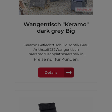
Wangentisch "Keramo"
dark grey Big
Keramo Geflechttisch Holzoptik Grau
Anthrazit232Wangentisch
"Keramo"Tischplatte:Keramik in
dunkelgrauer
Preise nur für Kunden.
HolzoptikGeflecht:doppelhalbrundes
PolyrattanFarbe:grau
mixGestell:AluminiumMaße
Details
232x108x74cm