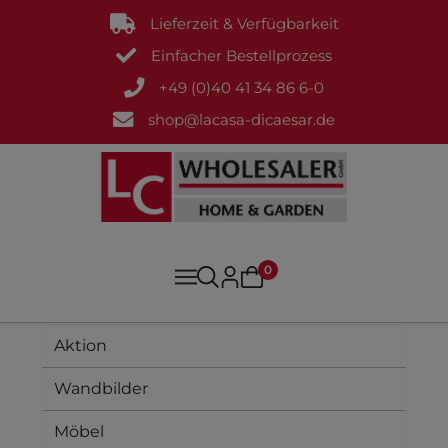
Lieferzeit & Verfügbarkeit
Einfacher Bestellprozess
+49 (0)40 41 34 86 6-0
shop@lacasa-dicaesar.de
0
Aktion
Wandbilder
Möbel