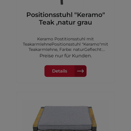
Positionsstuhl "Keramo"
Teak ,natur grau
Keramo Postitionsstuhl mit
TeakarmlehnePositionsstuhl "Keramo"mit
Teakarmlehne, Farbe: naturGeflecht:
doppelthalbrund, Farbe: natur-
Preise nur für Kunden.
grauGestell: Aluminium,Farbe:
anthrazitinkl. Sitzauflage
HochlehnerMaterial Verzierung an der
Details
Armlehne:Teakholz(Tectona grandis)FSC
100%GFA-COC-007261