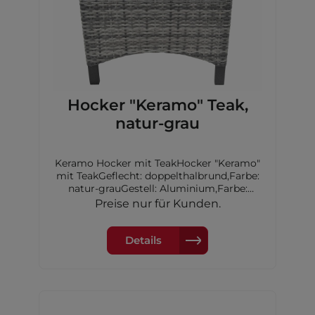
Hocker "Keramo" Teak,
natur-grau
Keramo Hocker mit TeakHocker "Keramo"
mit TeakGeflecht: doppelthalbrund,Farbe:
natur-grauGestell: Aluminium,Farbe:
anthrazitinkl. KissenMaterial Verzierung
Preise nur für Kunden.
an der Armlehne: Teakholz(Tectona
grandis)FSC 100%GFA-COC-007261
Details