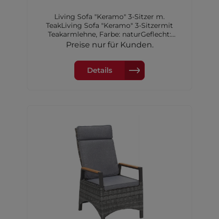
Living Sofa "Keramo" 3-Sitzer m.
TeakLiving Sofa "Keramo" 3-Sitzermit
Teakarmlehne, Farbe: naturGeflecht:
doppelthalbrund,Farbe: natur-grauGestell:
Preise nur für Kunden.
Aluminium,Farbe: anthrazitinkl.
KissenMaterial Verzierung an der
Armlehne:Teakholz (Tectona grandis)FSC
Details
100%GFA-COC-007261