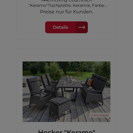
"Keramo"Tischplatte: Keramik, Farbe:
HolzoptikdunkelgrauGestell: V-Fuß
Preise nur für Kunden.
Aluminium, Farbe: anthrazitMaße:
144x85x65
Details
Hocker "Keramo"