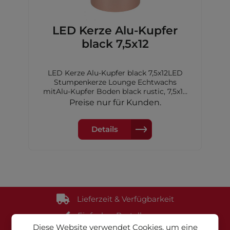
LED Kerze Alu-Kupfer
black 7,5x12
LED Kerze Alu-Kupfer black 7,5x12LED
Stumpenkerze Lounge Echtwachs
mitAlu-Kupfer Boden black rustic, 7,5x12
cm,2xAA Batterien nicht inkl.
Preise nur für Kunden.
Details
Lieferzeit & Verfügbarkeit
Einfacher Bestellprozess
Diese Website verwendet Cookies, um eine