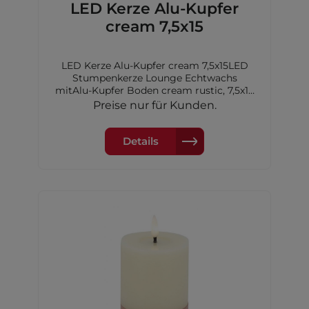
LED Kerze Alu-Kupfer
cream 7,5x15
LED Kerze Alu-Kupfer cream 7,5x15LED
Stumpenkerze Lounge Echtwachs
mitAlu-Kupfer Boden cream rustic, 7,5x15
cm,2xAA Batterien nicht inkl.
Preise nur für Kunden.
Details