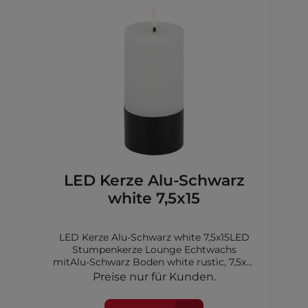
LED Kerze Alu-Schwarz
white 7,5x15
LED Kerze Alu-Schwarz white 7,5x15LED
Stumpenkerze Lounge Echtwachs
mitAlu-Schwarz Boden white rustic, 7,5x15
cm,2xAA Batterien nicht inkl.
Preise nur für Kunden.