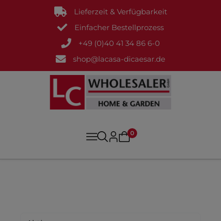
Lieferzeit & Verfügbarkeit
Einfacher Bestellprozess
+49 (0)40 41 34 86 6-0
shop@lacasa-dicaesar.de
0