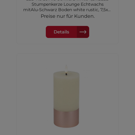
Stumpenkerze Lounge Echtwachs
mitAlu-Schwarz Boden white rustic, 7,5x12
cm,2xAA Batterien nicht inkl.
Preise nur für Kunden.
Details