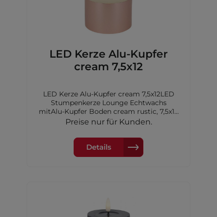
LED Kerze Alu-Kupfer
cream 7,5x12
LED Kerze Alu-Kupfer cream 7,5x12LED
Stumpenkerze Lounge Echtwachs
mitAlu-Kupfer Boden cream rustic, 7,5x12
cm,2xAA Batterien nicht inkl.
Preise nur für Kunden.
Details