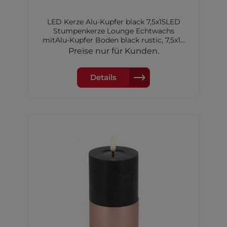
LED Kerze Alu-Kupfer black 7,5x15LED
Stumpenkerze Lounge Echtwachs
mitAlu-Kupfer Boden black rustic, 7,5x15
cm,2xAA Batterien nicht inkl.
Preise nur für Kunden.
Details