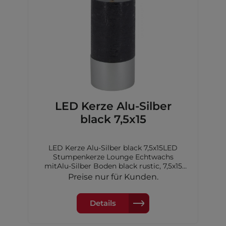
LED Kerze Alu-Silber
black 7,5x15
LED Kerze Alu-Silber black 7,5x15LED
Stumpenkerze Lounge Echtwachs
mitAlu-Silber Boden black rustic, 7,5x15
cm,2xAA Batterien nicht inkl.
Preise nur für Kunden.
Details