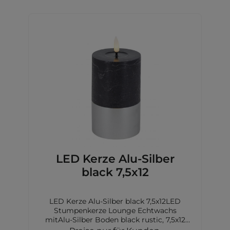
LED Kerze Alu-Silber
black 7,5x12
LED Kerze Alu-Silber black 7,5x12LED
Stumpenkerze Lounge Echtwachs
mitAlu-Silber Boden black rustic, 7,5x12
cm,2xAA Batterien nicht inkl.