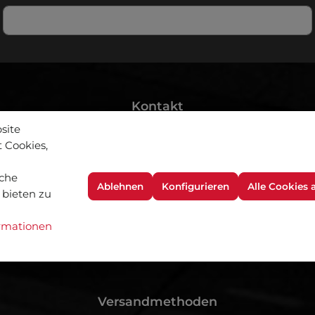
bestimmungen
zur Kenntnis genommen und die
AGB
gelesen und
Kontakt
site
Ansprechpartner
 Cookies,
Versand und Zahlungsarten
Kontakt
che
Ablehnen
Konfigurieren
Alle Cookies 
 bieten zu
rmationen
Versandmethoden