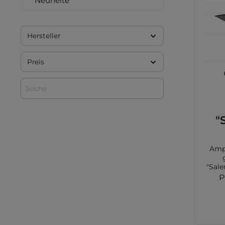
Neuheite
Hersteller
Preis
"
Ampe
"Sal
Farb
P
Farbe
Sol
und 3