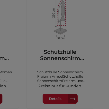
Schutzhülle
rm
Sonnenschirm
dark
Freiarm Ampel
m Roman
Schutzhülle Sonnenschirm
Freiarm AmpelSchutzhülle
lle
SonnenschirmFreiarm und
kel
AmpelschirmPP Multifilament,
den.
Preise nur für Kunden.
Passend
100% recycelbarMaße:
21/6722
260x60/86cm
Details