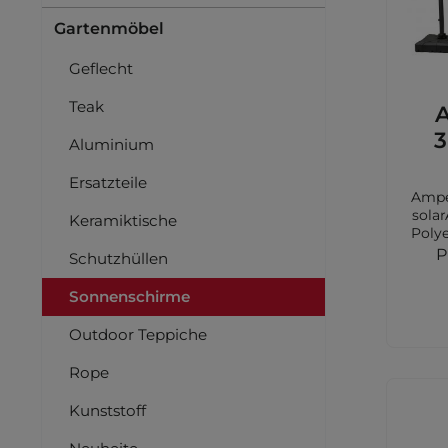
Gartenmöbel
Geflecht
Teak
A
3
Aluminium
Ersatzteile
Ampel
sola
Keramiktische
Polye
Alum
P
Schutzhüllen
Sch
Sonnenschirme
Sol
und 3
Outdoor Teppiche
Rope
Kunststoff