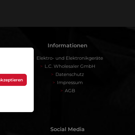
 bin mit ihnen einverstanden.
Informationen
Elektro- und Elektronikgeräte
L.C. Wholesaler GmbH
Datenschutz
akzeptieren
Impressum
AGB
Social Media