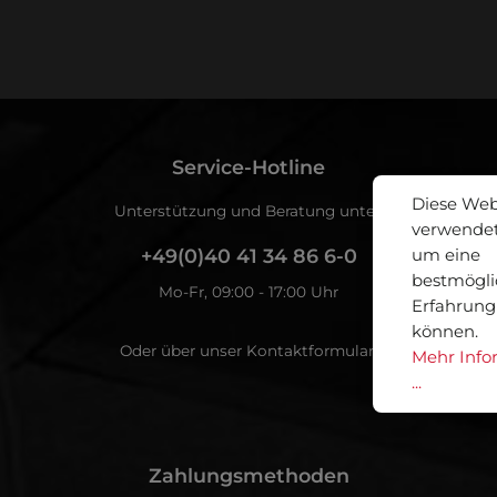
Ich habe die
Datenschutz
Service-Hotline
Diese Web
Unterstützung und Beratung unter:
verwendet
+49(0)40 41 34 86 6-0
um eine
bestmögli
Mo-Fr, 09:00 - 17:00 Uhr
Erfahrung
können.
Oder über unser
Kontaktformular
.
Mehr Info
...
Zahlungsmethoden