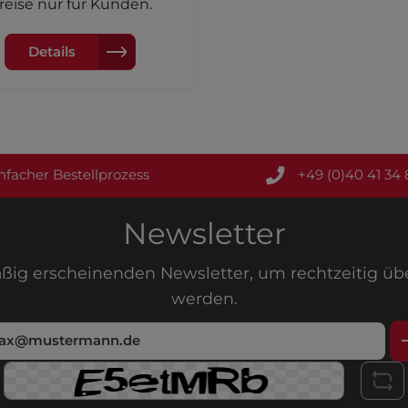
Farbe: Dunkel grauGestell:
reise nur für Kunden.
uminiumBezug: Polyester
Details
nfacher Bestellprozess
+49 (0)40 41 34 
Newsletter
äßig erscheinenden Newsletter, um rechtzeitig ü
werden.