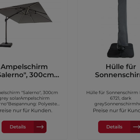
Vini
Vomo
Veti
Ampelschirm
Hülle für
Salerno", 300cm
Sonnenschi
grey solar
Roman 6721, 
grey
lschirm "Salerno", 300cm
Hülle für Sonnenschir
grey solarAmpelschirm
6721, dark
erno"Bespannung: Polyester,
greySonnenschirmhü
e: grauGestell: Aluminium,
"Roman"Farbe: Dun
reise nur für Kunden.
Preise nur für Kun
: anthrazitinkl. Schutzhülle
grauMaterial: Polyester
und Schirmfußmit LED-
für die Ampelschirme 67
arbeleuchtungschwenkbar
Details
Details
60° drehbarMaße: 300 x 300
cm, Höhe: 256 cm