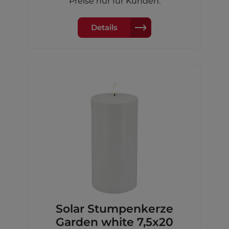
Preise nur für Kunden.
Ø7,5x10cm // 2x Ø7,5x15cm,inkl. je 1xAA
Akku Ni-MH 600 mAh
Details
Solar Stumpenkerze
Garden white 7,5x20