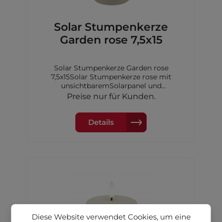
Solar Stumpenkerze
Garden rose 7,5x15
Solar Stumpenkerze Garden rose
7,5x15Solar Stumpenkerze rose mit
unsichtbaremSolarpanel und
Dimmerungssensor, 7,5x15 cm,inkl. 1xAA
Preise nur für Kunden.
Akku Ni-MH 600 mAh
Details
Diese Website verwendet Cookies, um eine