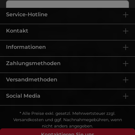
Service-Hotline
Ich habe die
Datenschutzbestimmungen
zur Kenntnis
Kontakt
genommen und die
AGB
gelesen und bin mit ihnen
einverstanden.
Informationen
Zahlungsmethoden
Versandmethoden
Social Media
* Alle Preise exkl. gesetzl. Mehrwertsteuer zzgl.
Versandkosten
und ggf. Nachnahmegebühren, wenn
nicht anders angegeben.
Copyright
© L.C. Wholesaler GmbH
Kontaktieren Sie uns