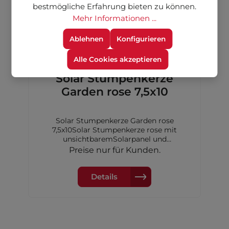
bestmögliche Erfahrung bieten zu können.
Mehr Informationen ...
Ablehnen
Konfigurieren
Alle Cookies akzeptieren
Solar Stumpenkerze
Garden rose 7,5x10
Solar Stumpenkerze Garden rose
7,5x10Solar Stumpenkerze rose mit
unsichtbaremSolarpanel und
Dimmerungssensor, 7,5x10 cm,inkl. 1xAA
Preise nur für Kunden.
Akku Ni-MH 600 mAh
Details