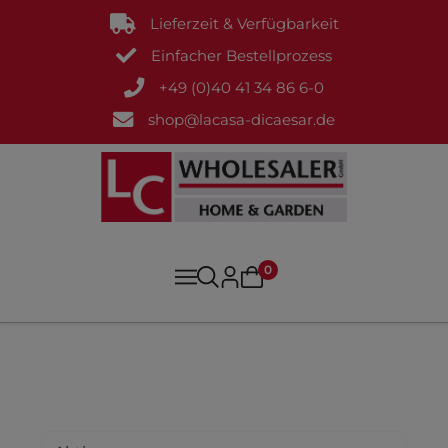
Lieferzeit & Verfügbarkeit
Einfacher Bestellprozess
+49 (0)40 41 34 86 6-0
shop@lacasa-dicaesar.de
0