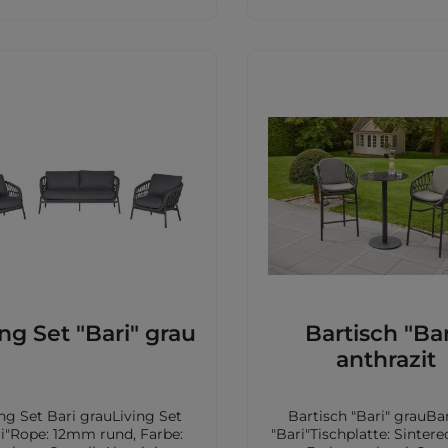
ing Set "Bari" grau
Bartisch "Bar
anthrazit
ing Set Bari grauLiving Set
Bartisch "Bari" grauBa
ri"Rope: 12mm rund, Farbe:
"Bari"Tischplatte: Sintere