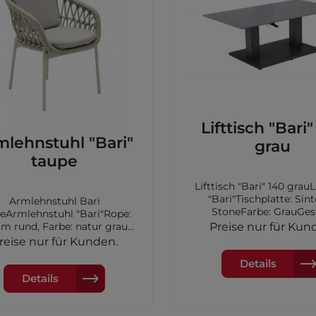
Lounge
Geflecht
Tische
Geflecht
Stühle
Vivera
Lifttisch "Bari" 140
Keramiktische
Schutzhüllen
Sonnenschirme
Ou
mlehnstuhl "Bari"
grau
Te
taupe
Rope
Kunststoff
Neuheite
Lifttisch "Bari" 140 grauLifttisch
"Bari"Tischplatte: Sin
Vina
Armlehnstuhl Bari
StoneFarbe: GrauGest
eArmlehnstuhl "Bari"Rope:
Kunststoff
Aluminium, Fuß: St
m rund, Farbe: natur grau
Preise nur für Kun
Tische
verzinkt,Farbe Anthrazi
Gestell: Aluminium, Farbe:
reise nur für Kunden.
140x80x50/71cm
peinkl. Auflage aus Olefin
Vona
Details
arbe: grau meliertMaße:
Vesta
63x62x79cm
Details
Kunststoff
Stühle