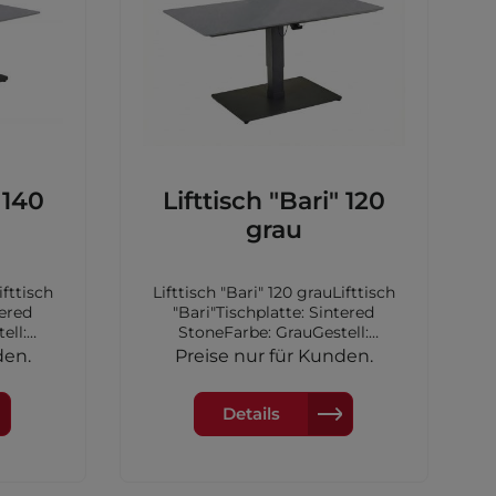
Lifttisch "Bari" 120
tdoor
grau
ppiche
Lifttisch "Bari" 120 grauLifttisch
tered
"Bari"Tischplatte: Sintered
ell:
StoneFarbe: GrauGestell:
ahl
Aluminium, Fuß: Stahl
den.
Preise nur für Kunden.
tMaße:
verzinkt,Farbe AnthrazitMaße:
120x70x50/71cm
Details