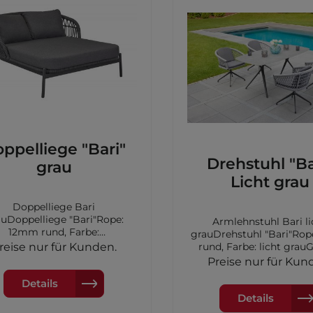
ppelliege "Bari"
Drehstuhl "Ba
grau
Licht grau
Doppelliege Bari
auDoppelliege "Bari"Rope:
Armlehnstuhl Bari li
12mm rund, Farbe:
grauDrehstuhl "Bari"Rope: 7mm
elgrauGestell: Aluminium,
reise nur für Kunden.
rund, Farbe: licht grauG
: anthrazitinkl. Auflage aus
Aluminium, Farbe: anthra
Preise nur für Kun
elgrauMaße:
Auflage aus Olefin Fa
164x148x83cm
Details
grauMaße: 57x63,5x
Details