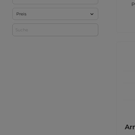
dunk
P
Farbe
Olefin Farbe: dunkelgrau
Preis
aus:
und
Ar