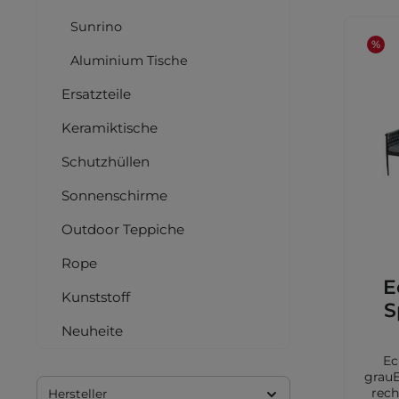
Sunrino
%
Aluminium Tische
Ersatzteile
Keramiktische
Schutzhüllen
Sonnenschirme
Outdoor Teppiche
Rope
E
Kunststoff
S
Neuheite
Ec
grauE
rech
Hersteller