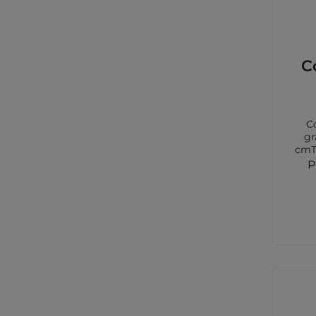
C
C
gr
cmTi
Farb
P
Farb