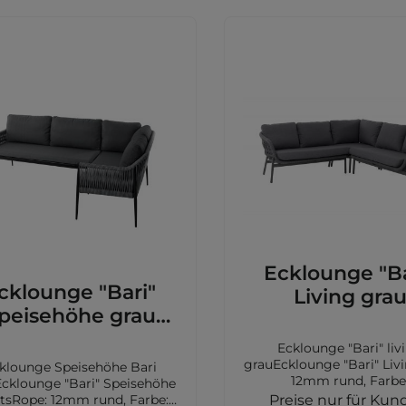
Vini
Vomo
Veti
Ecklounge "Ba
cklounge "Bari"
Living gra
peisehöhe grau
rechts
Ecklounge "Bari" liv
grauEcklounge "Bari" Liv
klounge Speisehöhe Bari
12mm rund, Farbe
cklounge "Bari" Speisehöhe
dunkelgrauGestell: Alu
tsRope: 12mm rund, Farbe:
Preise nur für Kun