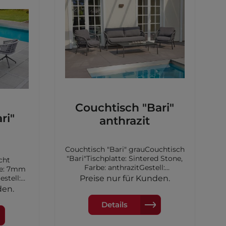
Couchtisch "Bari"
ri"
anthrazit
Couchtisch "Bari" grauCouchtisch
"Bari"Tischplatte: Sintered Stone,
cht
Farbe: anthrazitGestell:
Aluminium, Farbe: anthrazitMaße:
estell:
Preise nur für Kunden.
120x70x42cm
zitinkl.
den.
rbe:
Details
78cm