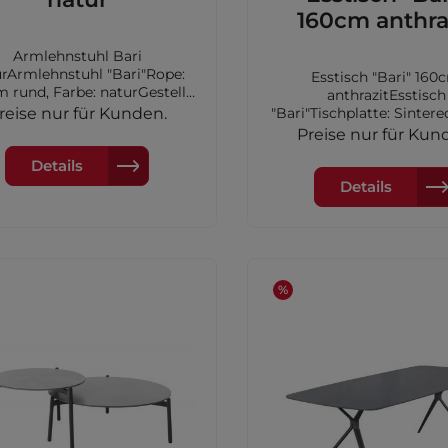
160cm anthra
Armlehnstuhl Bari
rArmlehnstuhl "Bari"Rope:
Esstisch "Bari" 160
 rund, Farbe: naturGestell:
anthrazitEsstisch
inium, Farbe: anthrazitinkl.
reise nur für Kunden.
"Bari"Tischplatte: Sintere
uflage aus Olefin Farbe:
Farbe: anthrazitGestell:
Preise nur für Kun
eigeMaße: 63x64x78,5cm
AluminiumFarbe: anthraz
Details
160x90x75cm
Details
%