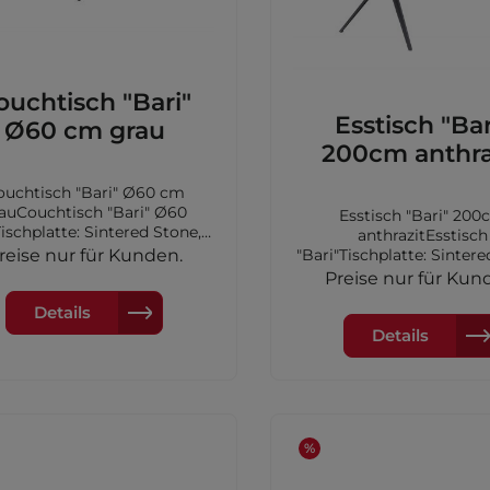
ouchtisch "Bari"
Esstisch "Bar
Ø60 cm grau
200cm anthra
ouchtisch "Bari" Ø60 cm
auCouchtisch "Bari" Ø60
Esstisch "Bari" 20
schplatte: Sintered Stone,
anthrazitEsstisch
e: grauGestell: Aluminium,
reise nur für Kunden.
"Bari"Tischplatte: Sintere
e: anthrazitMaße: Ø60x 38,5
Farbe: anthrazitGestell:
Preise nur für Kun
cm
AluminiumFarbe: anthraz
Details
200x100x75cm
Details
%