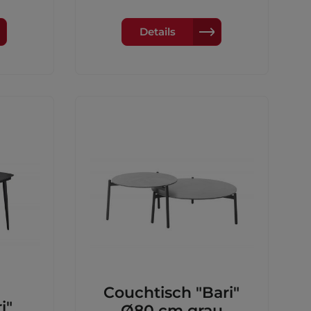
lage aus
AluminiumFarbe: anthrazitMaße:
200x100x75cm
ts):
Details
ent:
Couchtisch "Bari"
i"
Ø80 cm grau