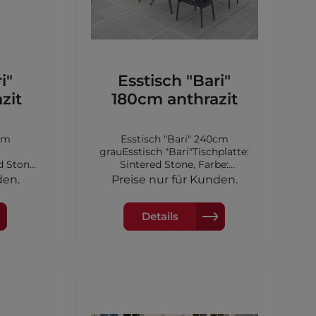
i"
Esstisch "Bari"
zit
180cm anthrazit
0cm
Esstisch "Bari" 240cm
grauEsstisch "Bari"Tischplatte:
d Stone,
Sintered Stone, Farbe:
 stativ
anthrazitGestell: stativ
den.
Preise nur für Kunden.
itMaße:
AluminiumFarbe: anthrazitMaße:
180x90x75cm
Details