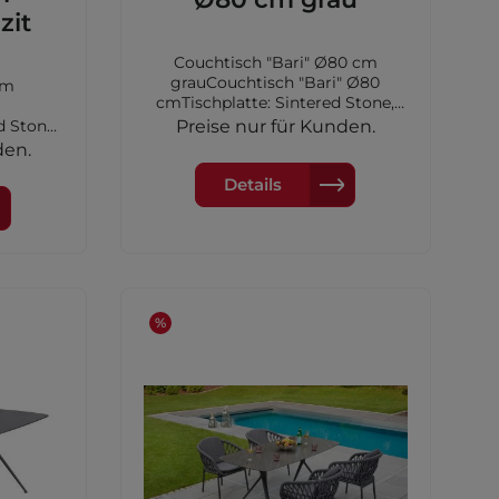
zit
Couchtisch "Bari" Ø80 cm
grauCouchtisch "Bari" Ø80
cm
cmTischplatte: Sintered Stone,
Farbe: grauGestell: Aluminium,
d Stone,
Preise nur für Kunden.
Farbe: anthrazitMaße: Ø80x 28,5
 stativ
den.
cm
itMaße:
Details
%