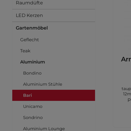
Raumdüfte
LED Kerzen
Gartenmöbel
Geflecht
Teak
Ar
Aluminium
Bondino
Aluminium Stühle
taup
12m
Bari
mix
P
tau
Unicamo
F
Sondrino
Aluminium Lounge