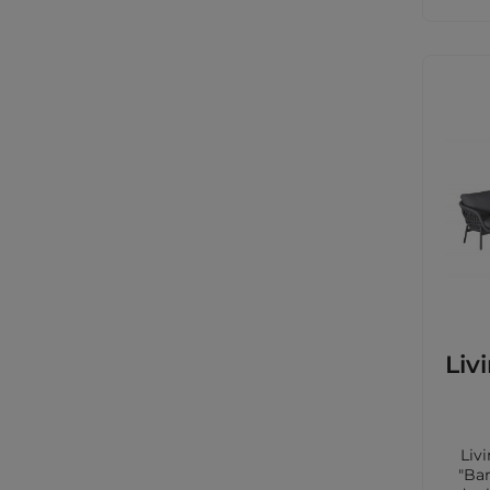
Liv
Liv
"Ba