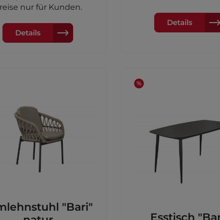
Farbe: anthrazitinkl. Auf
elgrauGestell: Aluminium,
reise nur für Kunden.
Olefin Farbe: dunkelgrauBesteht
: anthrazitinkl. Auflage aus
aus:2-Sofa (links/rech
Details
Besteht
140x84x78cmEckelem
 1x 3er Sofa (183x82x88cm)
Details
84,5x84,5x78cm
 1x2er Sofa (172x82x88cm)
%
mlehnstuhl "Bari"
Esstisch "Bar
natur