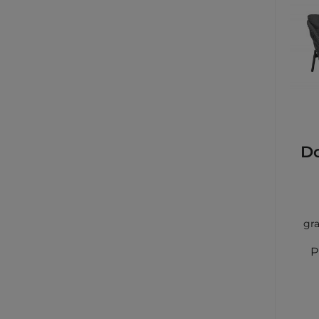
Do
gr
dunk
P
Farbe
Olefin Farbe: dunk