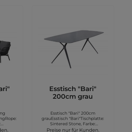
ri"
Esstisch "Bari"
u
200cm grau
ing
Esstisch "Bari" 200cm
ingRope:
grauEsstisch "Bari"Tischplatte:
:
Sintered Stone, Farbe:
minium,
grauGestell: stativ
den.
Preise nur für Kunden.