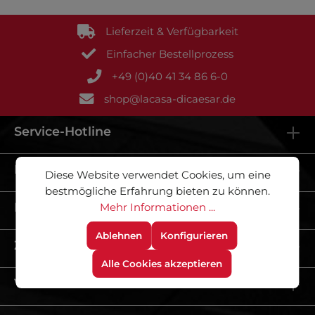
Lieferzeit & Verfügbarkeit
Einfacher Bestellprozess
+49 (0)40 41 34 86 6-0
shop@lacasa-dicaesar.de
Service-Hotline
Kontakt
Diese Website verwendet Cookies, um eine
bestmögliche Erfahrung bieten zu können.
Informationen
Mehr Informationen ...
Ablehnen
Konfigurieren
Zahlungsmethoden
Alle Cookies akzeptieren
Versandmethoden