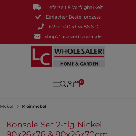
Lieferzeit & Verfügbarkeit
Einfacher Bestellprozess
+49 (0)40 41 34 86 6-0
shop@lacasa-dicaesar.de
0
Möbel
Kleinmöbel
Konsole Set 2-tlg Nickel
90x26x76 & 80x26x70cm