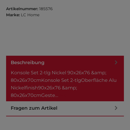
Artikelnummer:
185576
Marke:
LC Home
Beschreibung
Konsole Set 2-tlg Nickel 90x26x76 &amp;
80x26x70cmKonsole Set 2-tlgOberfläche Alu
Nickelfinish90x26x76 &amp;
80x26x70cmGeste…
Mehr
Fragen zum Artikel