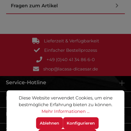
Fragen zum Artikel
Lieferzeit & Verfügbarkeit
Einfacher Bestellprozess
+49 (0)40 41 34 86 6-0
shop@lacasa-dicaesar.de
Service-Hotline
Kontakt
Diese Website verwendet Cookies, um eine
bestmögliche Erfahrung bieten zu können.
Mehr Informationen ...
Informationen
Ablehnen
Konfigurieren
Zahlungsmethoden