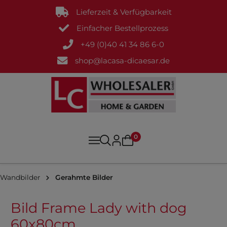
Lieferzeit & Verfügbarkeit
Einfacher Bestellprozess
+49 (0)40 41 34 86 6-0
shop@lacasa-dicaesar.de
0
Wandbilder
Gerahmte Bilder
Bild Frame Lady with dog
60x80cm